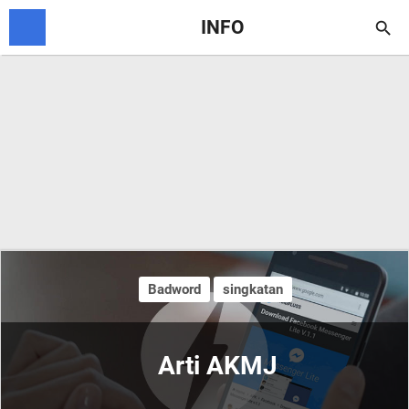
INFO

Badword
singkatan
Arti AKMJ