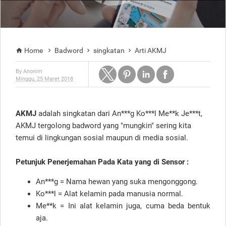
Home
Badword
singkatan
Arti AKMJ




By
Anonim
Minggu, 25 Maret 2018
AKMJ
adalah singkatan dari An***g Ko***l Me**k Je***t,
AKMJ tergolong badword yang "mungkin" sering kita
temui di lingkungan sosial maupun di media sosial.
Petunjuk Penerjemahan Pada Kata yang di Sensor :
An***g = Nama hewan yang suka mengonggong.
Ko***l = Alat kelamin pada manusia normal.
Me**k = Ini alat kelamin juga, cuma beda bentuk
aja.