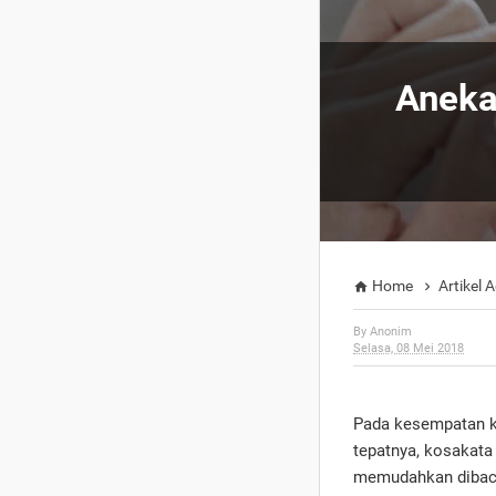
Aneka
Home
Artikel


By
Anonim
Selasa, 08 Mei 2018
Pada kesempatan ka
tepatnya, kosakata 
memudahkan dibaca 