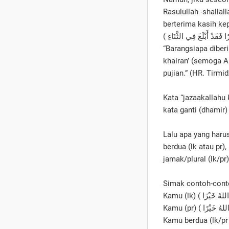
Rasulullah -shalla
berterima kasih ke
“Barangsiapa diberi
khairan’ (semoga A
pujian.” (HR. Tirmid
Kata “jazaakallahu 
kata ganti (dhamir)
Lalu apa yang haru
berdua (lk atau pr),
jamak/plural (lk/pr
Simak contoh-conto