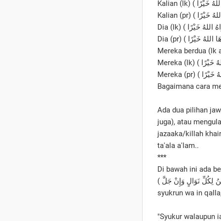
Bagaimana cara me
Ada dua pilihan ja
juga), atau mengulangi
jazaaka/killah kha
ta'ala a'lam..
***
Di bawah ini ada be
syukrun wa in qalla
"Syukur walaupun i