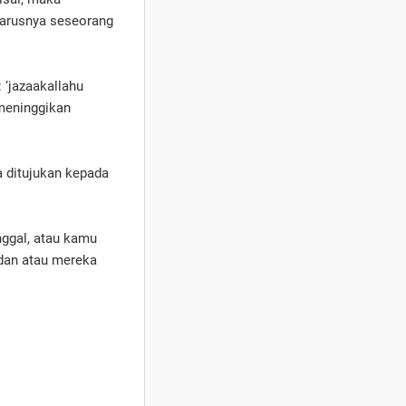
harusnya seseorang
 ‘jazaakallahu
meninggikan
a ditujukan kepada
nggal, atau kamu
, dan atau mereka