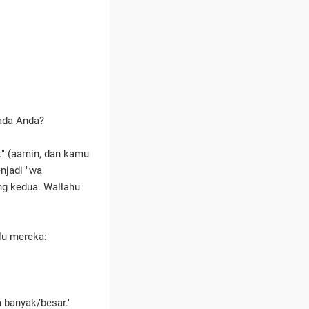
ada Anda?
k" (aamin, dan kamu
ng kedua. Wallahu
ulu mereka:
 banyak/besar."