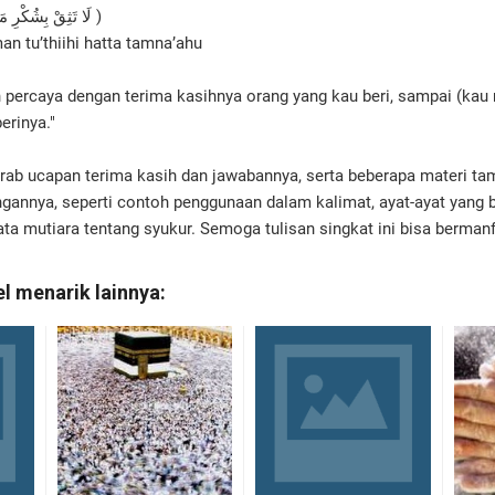
( لَا تَثِقْ بِشُكْرِ مَنْ تُعْطِيْهِ حَتَّى تَمْنَعَهُ )
man tu’thiihi hatta tamna’ahu
percaya dengan terima kasihnya orang yang kau beri, sampai (kau
rinya."
ab ucapan terima kasih dan jawabannya, serta beberapa materi t
ngannya, seperti contoh penggunaan dalam kalimat, ayat-ayat yang b
kata mutiara tentang syukur. Semoga tulisan singkat ini bisa bermanf