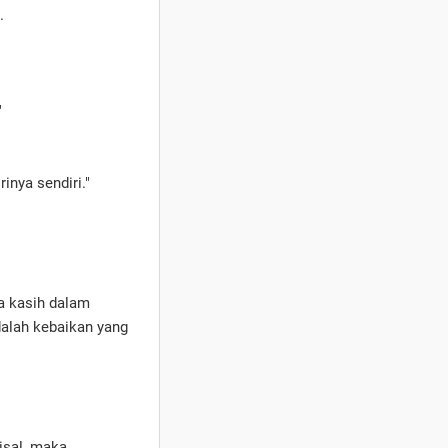
m.
"
inya sendiri."
a kasih dalam
adalah kebaikan yang
isal, maka