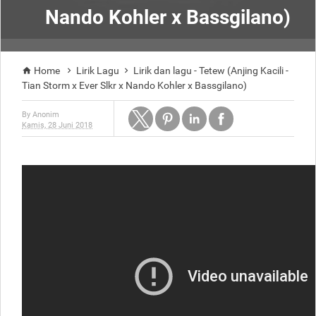
Nando Kohler x Bassgilano)
Home
Lirik Lagu
Lirik dan lagu - Tetew (Anjing Kacili -



Tian Storm x Ever Slkr x Nando Kohler x Bassgilano)
By
Anonim
Kamis, 28 Juni 2018