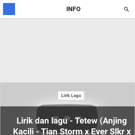
INFO

Lirik Lagu
Lirik dan lagu - Tetew (Anjing
Kacili - Tian Storm x Ever Slkr x