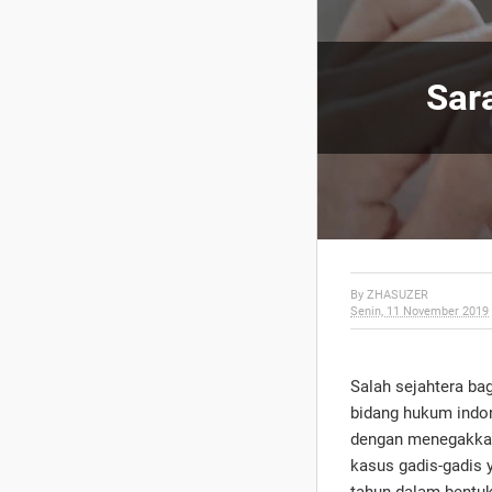
Sar
By
ZHASUZER
Senin, 11 November 2019
Salah sejahtera bag
bidang hukum indon
dengan menegakkan
kasus gadis-gadis 