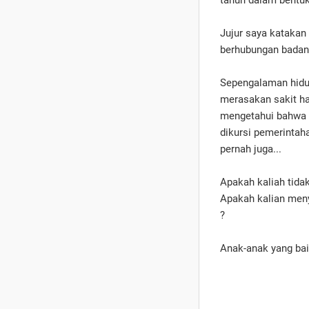
tahun dalam bentuk
Jujur saya katakan
berhubungan bada
Sepengalaman hidup
merasakan sakit ha
mengetahui bahwa 
dikursi pemerintah
pernah juga...
Apakah kaliah tida
Apakah kalian menye
?
Anak-anak yang baik