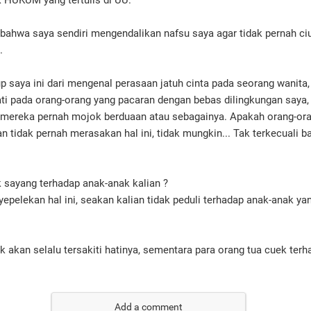
 HUKUM yang tertulis di UU.
 bahwa saya sendiri mengendalikan nafsu saya agar tidak pernah 
n.
 saya ini dari mengenal perasaan jatuh cinta pada seorang wanita,
ti pada orang-orang yang pacaran dengan bebas dilingkungan saya, 
mereka pernah mojok berduaan atau sebagainya. Apakah orang-or
an tidak pernah merasakan hal ini, tidak mungkin... Tak terkecuali
k sayang terhadap anak-anak kalian ?
pelekan hal ini, seakan kalian tidak peduli terhadap anak-anak yang
 akan selalu tersakiti hatinya, sementara para orang tua cuek terha
Add a comment