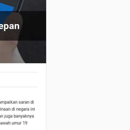
depan
yampaikan saran di
naan di negara ini
an juga banyaknya
ibawah umur 19