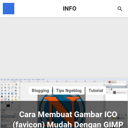
INFO

Blogging
Tips Ngeblog
Tutorial
Cara Membuat Gambar ICO
(favicon) Mudah Dengan GIMP