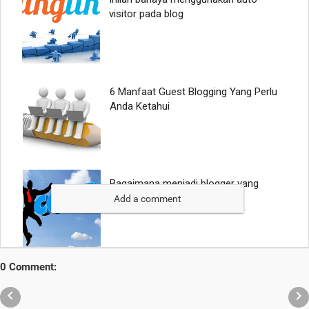
Add a comment
0 Comment:

