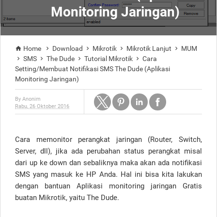
Monitoring Jaringan)
Home
Download
Mikrotik
Mikrotik Lanjut
MUM





SMS
The Dude
Tutorial Mikrotik
Cara




Setting/Membuat Notifikasi SMS The Dude (Aplikasi
Monitoring Jaringan)
By
Anonim
Rabu, 26 Oktober 2016
Cara memonitor perangkat jaringan (Router, Switch,
Server, dll), jika ada perubahan status perangkat misal
dari up ke down dan sebaliknya maka akan ada notifikasi
SMS yang masuk ke HP Anda. Hal ini bisa kita lakukan
dengan bantuan Aplikasi monitoring jaringan Gratis
buatan Mikrotik, yaitu The Dude.