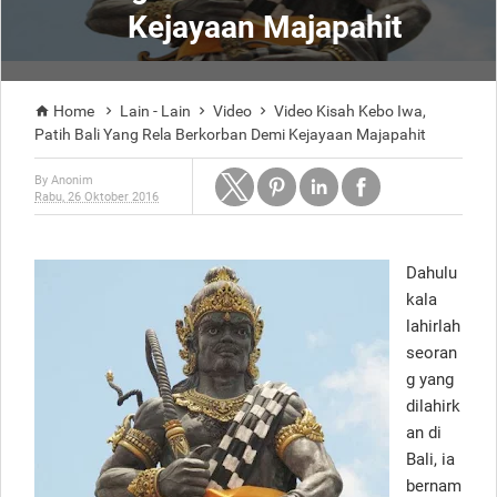
Kejayaan Majapahit
Home
Lain - Lain
Video
Video Kisah Kebo Iwa,




Patih Bali Yang Rela Berkorban Demi Kejayaan Majapahit
By
Anonim
Rabu, 26 Oktober 2016
Dahulu
kala
lahirlah
seoran
g yang
dilahirk
an di
Bali, ia
bernam