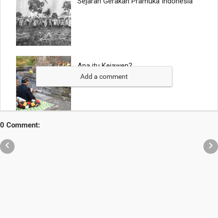
Add a comment
0 Comment:

