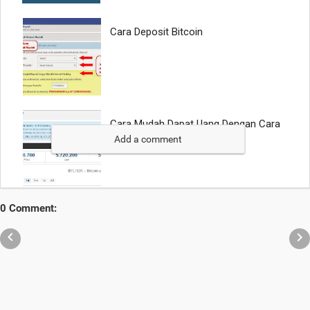
Add a comment
0 Comment:

