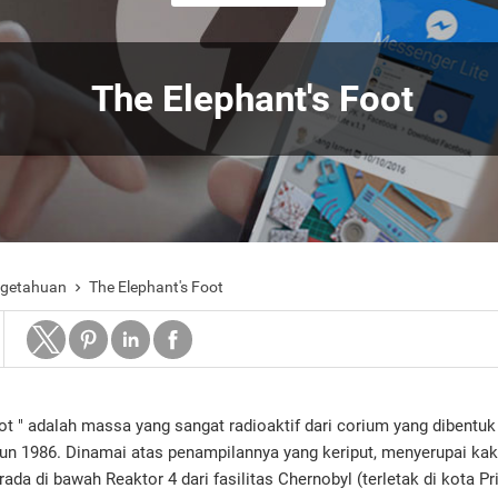
The Elephant's Foot
ngetahuan
The Elephant's Foot

oot " adalah massa yang sangat radioaktif dari corium yang dibentu
un 1986. Dinamai atas penampilannya yang keriput, menyerupai kaki
ada di bawah Reaktor 4 dari fasilitas Chernobyl (terletak di kota Pri