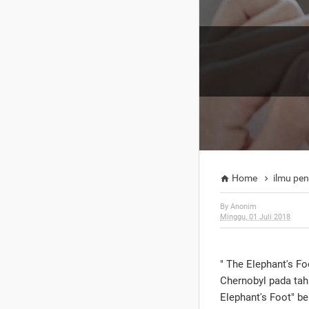
Home
ilmu pe


By
Anonim
Minggu, 01 Juli 2018
" The Elephant's F
Chernobyl pada tah
Elephant's Foot" ber