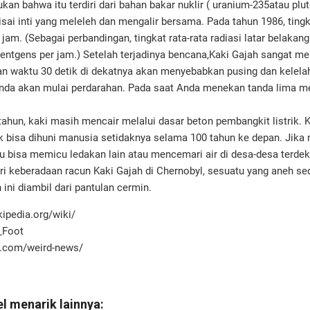
an bahwa itu terdiri dari bahan bakar nuklir ( uranium-235atau plu
erisai inti yang meleleh dan mengalir bersama. Pada tahun 1986, tingk
jam. (Sebagai perbandingan, tingkat rata-rata radiasi latar belakang
entgens per jam.) Setelah terjadinya bencana,Kaki Gajah sangat m
 waktu 30 detik di dekatnya akan menyebabkan pusing dan kelela
Anda akan mulai perdarahan. Pada saat Anda menekan tanda lima m
tahun, kaki masih mencair melalui dasar beton pembangkit listrik.
 bisa dihuni manusia setidaknya selama 100 tahun ke depan. Jika
tu bisa memicu ledakan lain atau mencemari air di desa-desa terdek
ri keberadaan racun Kaki Gajah di Chernobyl, sesuatu yang aneh sed
ini diambil dari pantulan cermin.
kipedia.org/wiki/
_Foot
s.com/weird-news/