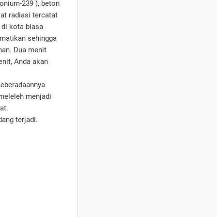
tonium-239 ), beton
at radiasi tercatat
 di kota biasa
ematikan sehingga
han. Dua menit
enit, Anda akan
 Keberadaannya
 meleleh menjadi
at.
ang terjadi.