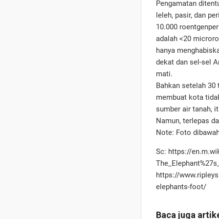
Pengamatan ditentuk
leleh, pasir, dan p
10.000 roentgenper 
adalah <20 microro
hanya menghabiskan
dekat dan sel-sel 
mati.
Bahkan setelah 30 
membuat kota tidak
sumber air tanah, i
Namun, terlepas da
Note: Foto dibawah 
Sc: https://en.m.wi
The_Elephant%27s
https://www.ripley
elephants-foot/