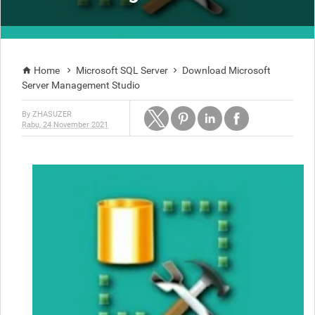
Home
Microsoft SQL Server
Download Microsoft



Server Management Studio
By
ZHASUZER
Rabu, 24 November 2021