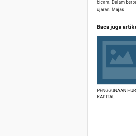
bicara. Dalam berb
ujaran. Majas