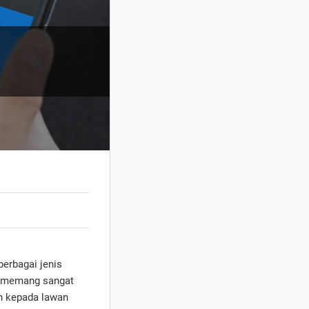
erbagai jenis
an memang sangat
n kepada lawan