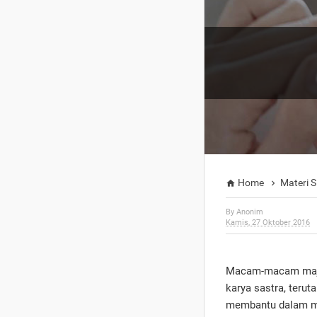
Home
Materi 


By
Anonim
Kamis, 27 Oktober 2016
Macam-macam majas
karya sastra, teru
membantu dalam me