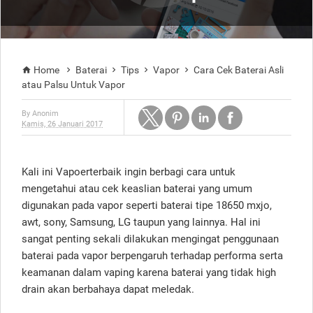
Home
Baterai
Tips
Vapor
Cara Cek Baterai Asli





atau Palsu Untuk Vapor
By
Anonim
Kamis, 26 Januari 2017
Kali ini Vapoerterbaik ingin berbagi cara untuk
mengetahui atau cek keaslian baterai yang umum
digunakan pada vapor seperti baterai tipe 18650 mxjo,
awt, sony, Samsung, LG taupun yang lainnya. Hal ini
sangat penting sekali dilakukan mengingat penggunaan
baterai pada vapor berpengaruh terhadap performa serta
keamanan dalam vaping karena baterai yang tidak high
drain akan berbahaya dapat meledak.