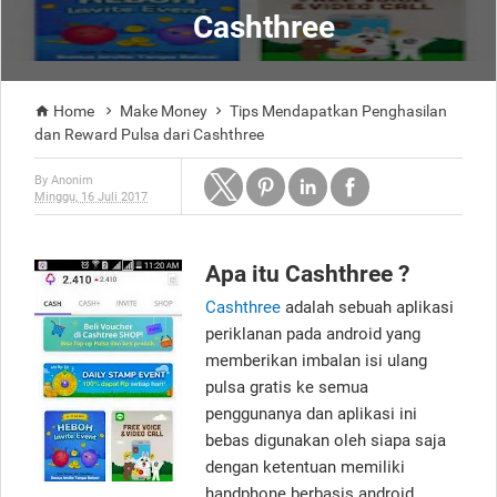
Cashthree
Home
Make Money
Tips Mendapatkan Penghasilan



dan Reward Pulsa dari Cashthree
By
Anonim
Minggu, 16 Juli 2017
Apa itu Cashthree ?
Cashthree
adalah sebuah aplikasi
periklanan pada android yang
memberikan imbalan isi ulang
pulsa gratis ke semua
penggunanya dan aplikasi ini
bebas digunakan oleh siapa saja
dengan ketentuan memiliki
handphone berbasis android,