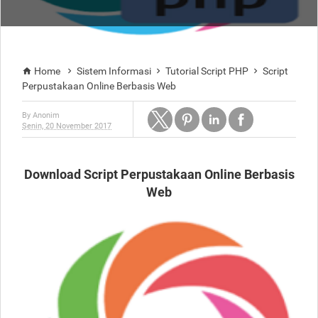
Home
Sistem Informasi
Tutorial Script PHP
Script




Perpustakaan Online Berbasis Web
By
Anonim
Senin, 20 November 2017
Download Script Perpustakaan Online Berbasis
Web